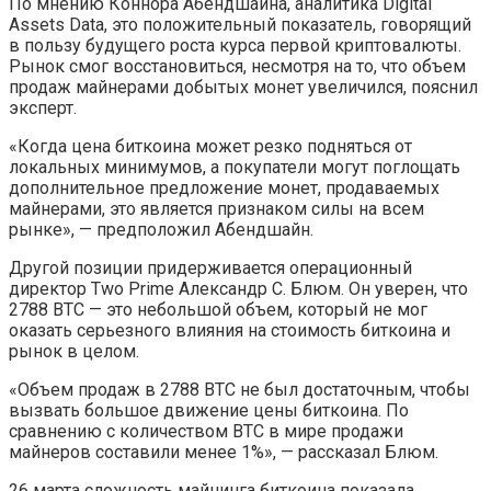
По мнению Коннора Абендшайна, аналитика Digital
Assets Data, это положительный показатель, говорящий
в пользу будущего роста курса первой криптовалюты.
Рынок смог восстановиться, несмотря на то, что объем
продаж майнерами добытых монет увеличился, пояснил
эксперт.
«Когда цена биткоина может резко подняться от
локальных минимумов, а покупатели могут поглощать
дополнительное предложение монет, продаваемых
майнерами, это является признаком силы на всем
рынке», — предположил Абендшайн.
Другой позиции придерживается операционный
директор Two Prime Александр С. Блюм. Он уверен, что
2788 BTC — это небольшой объем, который не мог
оказать серьезного влияния на стоимость биткоина и
рынок в целом.
«Объем продаж в 2788 BTC не был достаточным, чтобы
вызвать большое движение цены биткоина. По
сравнению с количеством BTC в мире продажи
майнеров составили менее 1%», — рассказал Блюм.
26 марта сложность майнинга биткоина показала